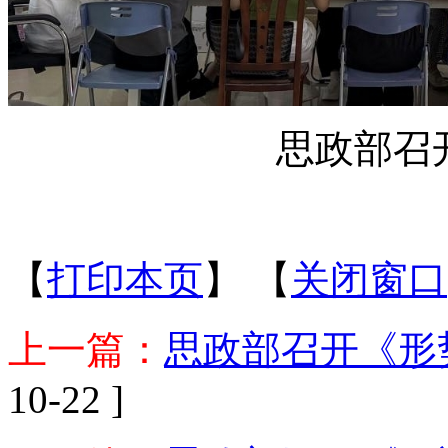
思政部召
【
打印本页
】
【
关闭窗口
上一篇：
思政部召开《形
10-22 ]