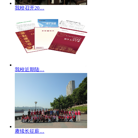
我校召开20…
我校近期陆…
赓续长征薪…