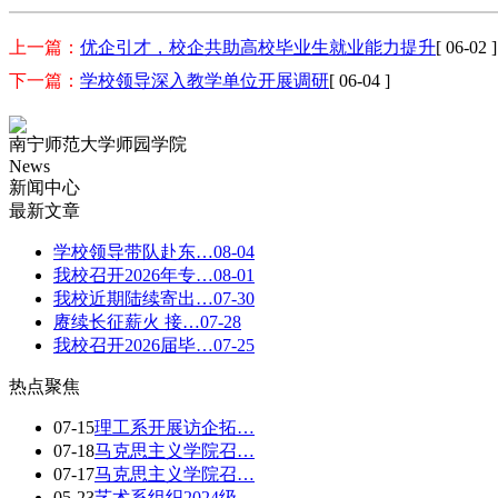
上一篇：
优企引才，校企共助高校毕业生就业能力提升
[ 06-02 ]
下一篇：
学校领导深入教学单位开展调研
[ 06-04 ]
南宁师范大学师园学院
News
新闻中心
最新文章
学校领导带队赴东…
08-04
我校召开2026年专…
08-01
我校近期陆续寄出…
07-30
赓续长征薪火 接…
07-28
我校召开2026届毕…
07-25
热点聚焦
07-15
理工系开展访企拓…
07-18
马克思主义学院召…
07-17
马克思主义学院召…
05-23
艺术系组织2024级…