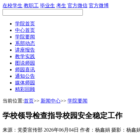
在校学生
教职工
毕业生
考生
官方微信
官方微博
学院首页
中心首页
学院要闻
系部动态
讲座报告
教学实践
图说师园
师园喜讯
通知公告
媒体师园
精彩回顾
当前位置:
首页
>>
新闻中心
>>
学院要闻
学校领导检查指导校园安全稳定工作
来源：党委宣传部
2026年06月04日
作者：杨鑫娟 摄影：杨鑫