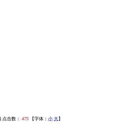
娟
点击数：
475
【字体：
小
大
】