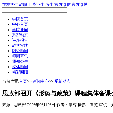
在校学生
教职工
毕业生
考生
官方微信
官方微博
学院首页
中心首页
学院要闻
系部动态
讲座报告
教学实践
图说师园
师园喜讯
通知公告
媒体师园
精彩回顾
当前位置:
首页
>>
新闻中心
>>
系部动态
思政部召开《形势与政策》课程集体备课
来源：思政部
2026年06月26日
作者：覃苑 摄影：覃苑 审核：