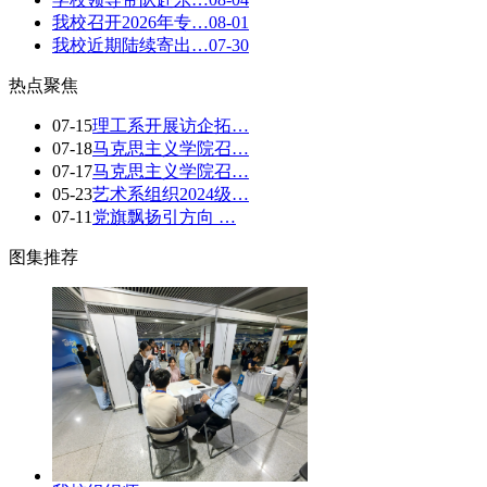
我校召开2026年专…
08-01
我校近期陆续寄出…
07-30
热点聚焦
07-15
理工系开展访企拓…
07-18
马克思主义学院召…
07-17
马克思主义学院召…
05-23
艺术系组织2024级…
07-11
党旗飘扬引方向 …
图集推荐