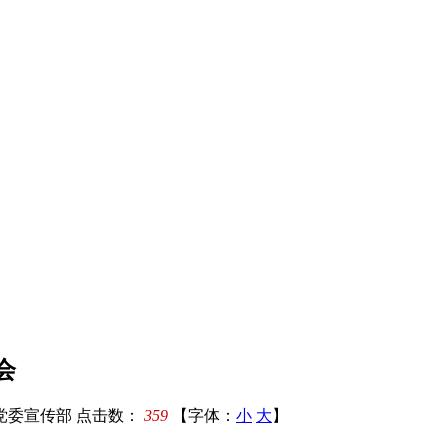
会
党委宣传部
点击数：
359
【字体：
小
大
】