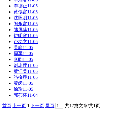
李德正
11-05
黄锡富
11-05
沈照明
11-05
陶永富
11-05
陆凤莲
11-05
钟明容
11-05
卢功文
11-05
吴峰
11-05
周军
11-05
李昀
11-05
刘忠萍
11-05
黄江美
11-05
骆柳毅
11-05
黄闵
11-05
徐瑜
11-05
郭莎莎
11-04
首页
上一页
1
下一页
尾页
共17篇文章/共1页