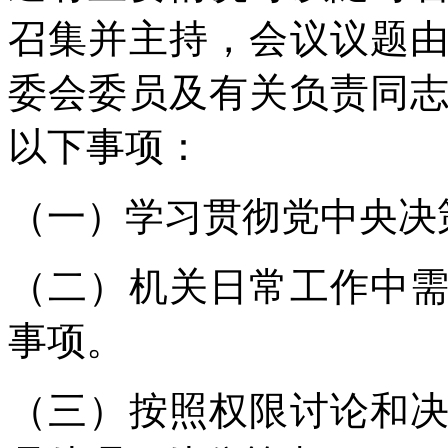
召集并主持，会议议题
委会委员及有关负责同
以下事项：
（一）学习贯彻党中央决
（二）机关日常工作中
事项。
（三）按照权限讨论和