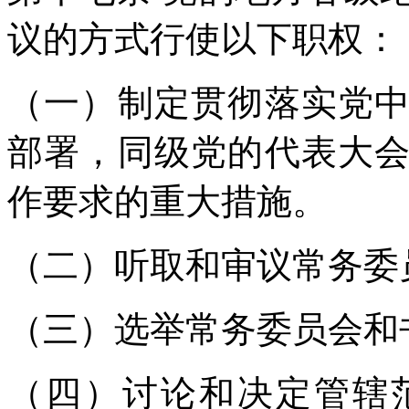
议的方式行使以下职权：
（一）制定贯彻落实党
部署，同级党的代表大
作要求的重大措施。
（二）听取和审议常务委
（三）选举常务委员会和
（四）讨论和决定管辖