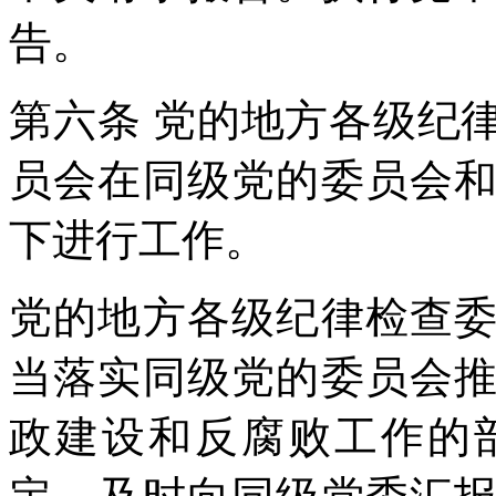
告。
第六条 党的地方各级纪
员会在同级党的委员会
下进行工作。
党的地方各级纪律检查
当落实同级党的委员会
政建设和反腐败工作的