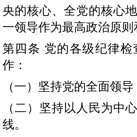
央的核心、全党的核心
一领导作为最高政治原则
第四条 党的各级纪律
作：
（一）坚持党的全面领导
（二）坚持以人民为中
线。