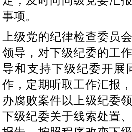
定，及时向同级党委汇
事项。
上级党的纪律检查委员
领导，对下级纪委的工
导和支持下级纪委开展
作，定期听取工作汇报
办腐败案件以上级纪委
下级纪委关于线索处置