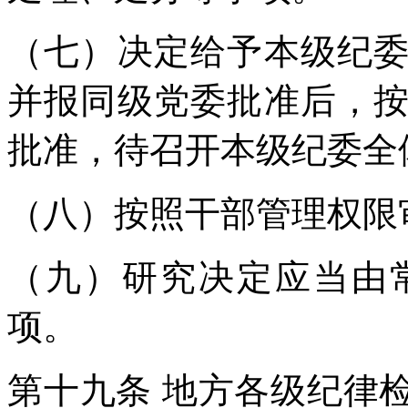
（七）决定给予本级纪
并报同级党委批准后，
批准，待召开本级纪委全
（八）按照干部管理权限
（九）研究决定应当由
项。
第十九条 地方各级纪律