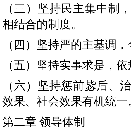
（三）坚持民主集中制
相结合的制度。
（四）坚持严的主基调，
（五）坚持实事求是，依
（六）坚持惩前毖后、
效果、社会效果有机统一
第二章 领导体制