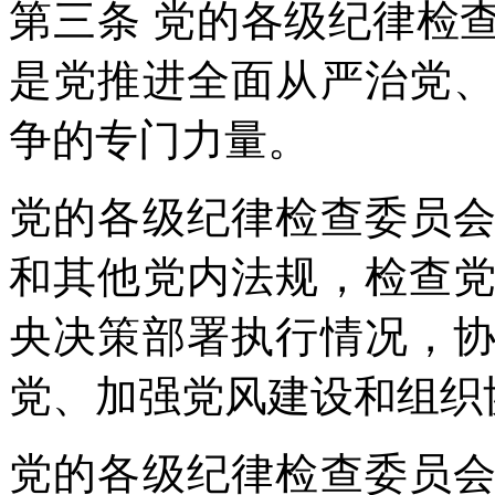
第三条 党的各级纪律检
是党推进全面从严治党
争的专门力量。
党的各级纪律检查委员
和其他党内法规，检查
央决策部署执行情况，
党、加强党风建设和组织
党的各级纪律检查委员