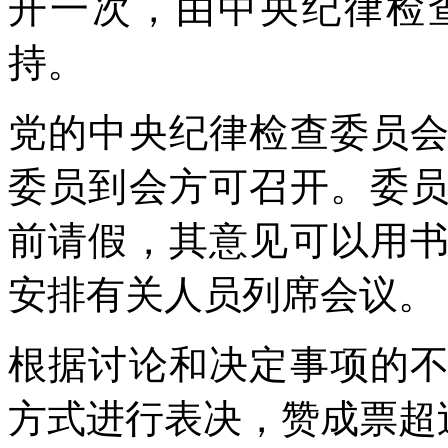
开一次，由中央纪律检
持。
党的中央纪律检查委员
委员到会方可召开。委
前请假，其意见可以用
安排有关人员列席会议。
根据讨论和决定事项的
方式进行表决，赞成票超