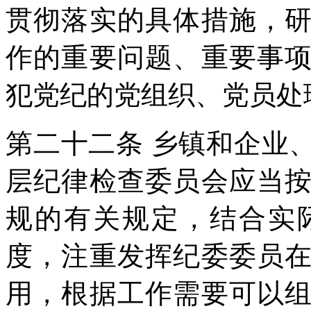
贯彻落实的具体措施，
作的重要问题、重要事
犯党纪的党组织、党员处
第二十二条 乡镇和企业
层纪律检查委员会应当
规的有关规定，结合实
度，注重发挥纪委委员
用，根据工作需要可以