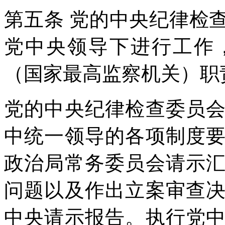
第五条 党的中央纪律检
党中央领导下进行工作
（国家最高监察机关）职
党的中央纪律检查委员
中统一领导的各项制度
政治局常务委员会请示
问题以及作出立案审查
中央请示报告。执行党