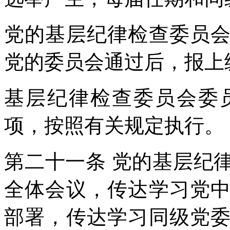
党的基层纪律检查委员
党的委员会通过后，报上
基层纪律检查委员会委
项，按照有关规定执行。
第二十一条 党的基层纪
全体会议，传达学习党
部署，传达学习同级党