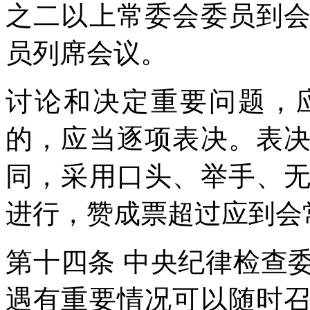
之二以上常委会委员到
员列席会议。
讨论和决定重要问题，
的，应当逐项表决。表
同，采用口头、举手、
进行，赞成票超过应到会
第十四条 中央纪律检查
遇有重要情况可以随时