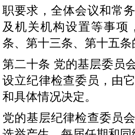
职要求，全体会议和常
及机关机构设置等事项
条、第十三条、第十五条
第二十条 党的基层委员
设立纪律检查委员，由
和具体情况决定。
党的基层纪律检查委员
选举产生，每届任期和同