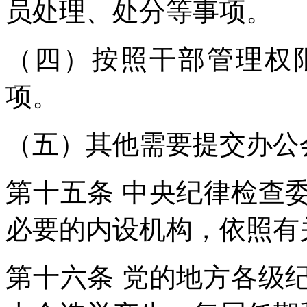
员处理、处分等事项。
（四）按照干部管理权
项。
（五）其他需要提交办公
第十五条 中央纪律检查
必要的内设机构，依照有
第十六条 党的地方各级