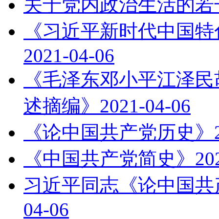
关于党内政治生活的若
《习近平新时代中国特
2021-04-06
《毛泽东邓小平江泽民
述摘编》
2021-04-06
《论中国共产党历史》
《中国共产党简史》
20
习近平同志《论中国共
04-06